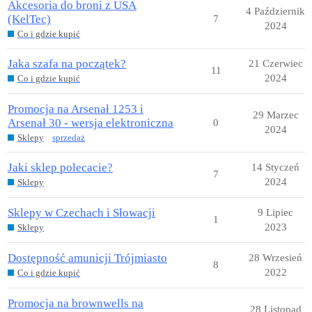
Akcesoria do broni z USA
4 Październik
(KelTec)
7
2024
Co i gdzie kupić
Jaka szafa na początek?
21 Czerwiec
11
2024
Co i gdzie kupić
Promocja na Arsenał 1253 i
29 Marzec
Arsenał 30 - wersja elektroniczna
0
2024
Sklepy
sprzedaż
Jaki sklep polecacie?
14 Styczeń
7
2024
Sklepy
Sklepy w Czechach i Słowacji
9 Lipiec
1
2023
Sklepy
Dostępność amunicji Trójmiasto
28 Wrzesień
8
2022
Co i gdzie kupić
Promocja na brownwells na
28 Listopad