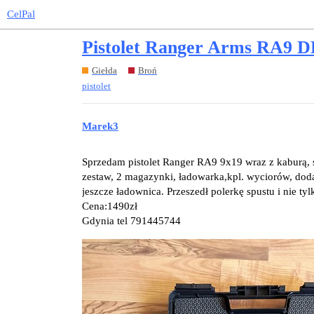
CelPal
Pistolet Ranger Arms RA9
Giełda
Broń
pistolet
Marek3
Sprzedam pistolet Ranger RA9 9x19 wraz z kaburą, s
zestaw, 2 magazynki, ładowarka,kpl. wyciorów, dod
jeszcze ładownica. Przeszedł polerkę spustu i nie tyl
Cena:1490zł
Gdynia tel 791445744