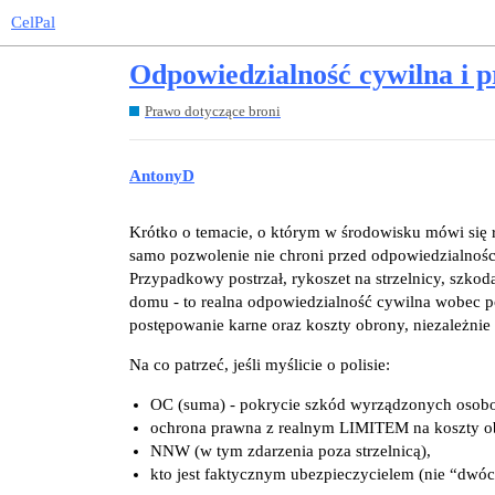
CelPal
Odpowiedzialność cywilna i p
Prawo dotyczące broni
AntonyD
Krótko o temacie, o którym w środowisku mówi się r
samo pozwolenie nie chroni przed odpowiedzialności
Przypadkowy postrzał, rykoszet na strzelnicy, szkod
domu - to realna odpowiedzialność cywilna wobec p
postępowanie karne oraz koszty obrony, niezależnie 
Na co patrzeć, jeśli myślicie o polisie:
OC (suma) - pokrycie szkód wyrządzonych osobo
ochrona prawna z realnym LIMITEM na koszty obr
NNW (w tym zdarzenia poza strzelnicą),
kto jest faktycznym ubezpieczycielem (nie “dwóc