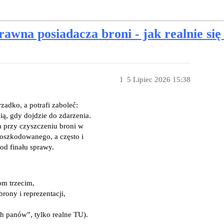
rawna posiadacza broni - jak realnie się
1
5 Lipiec 2026 15:38
zadko, a potrafi zaboleć:
ą, gdy dojdzie do zdarzenia.
a przy czyszczeniu broni w
oszkodowanego, a często i
od finału sprawy.
m trzecim,
ony i reprezentacji,
h panów”, tylko realne TU).