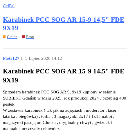
CelPal
Karabinek PCC SOG AR 15-9 14,5" FDE
9X19
Giełda
Broń
Piotr127
1
5 Lipiec 2026 14:12
Karabinek PCC SOG AR 15-9 14,5" FDE
9X19
Sprzedam karabinek PCC SOG AR 9, 9x19 kupiony w salonie
SUBIEKT Gdańsk w Maju 2025, rok produkcji 2024 , przebieg 400
pestek
W zestawie karabinek ( tak jak na zdjęciach , moderator , laser ,
latarka , biegówka) , torba , 3 magazynki 2x17 i 1x15 naboi ,
magazynki pasują od Glocka , oryginalny chwyt , gwizdek i
manualne przyrządy celownicze